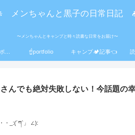
🐙 メンちゃんと黒子の日常日記 🏕
〜メンちゃんとキャンプと時々読書な日常をお届け〜
☝️プライバシーポリシー
☝️portfolio
キャンプ🏕️記事👈
読
不器用さんでも絶対失敗しない！今話題
(´ཀ`」 ∠):