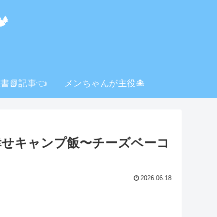
️
書📗記事👈
メンちゃんが主役🐙
の幸せキャンプ飯〜チーズベーコ
2026.06.18