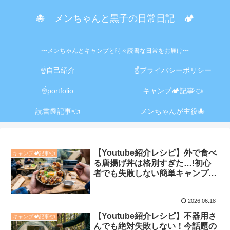
🐙 メンちゃんと黒子の日常日記 🏕️
〜メンちゃんとキャンプと時々読書な日常をお届け〜
☝️自己紹介
☝️プライバシーポリシー
☝️portfolio
キャンプ🏕️記事👈
読書📗記事👈
メンちゃんが主役🐙
【Youtube紹介レシピ】外で食べ
キャンプ🏕️記事👈
る唐揚げ丼は格別すぎた…!初心
者でも失敗しない簡単キャンプ飯
レシピ
2026.06.18
【Youtube紹介レシピ】不器用さ
キャンプ🏕️記事👈
んでも絶対失敗しない！今話題の