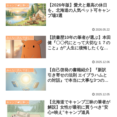
【2026年版】愛犬と最高の休日
キャンプ🏕️記事👈
を。北海道の人気ペット可キャン
プ場3選
2026.05.22
【読書歴10年の筆者が選ぶ】本田
みんなに読んでほしい本の紹介📗
健『〇〇代にとって大切な１７の
こと』が“人生に後悔したくない
人”に刺さる理由
2025.12.06
【自己啓発の書籍紹介】『新訳
みんなに読んでほしい本の紹介📗
引き寄せの法則 エイブラハムと
の対話』で本当に大事な3つのポ
イントをわかりやすく解説！
2025.12.05
【北海道でキャンプ三昧の筆者が
キャンプ🏕️記事👈
解説】女性が最初に買うべき“安
心×映え”キャンプ道具