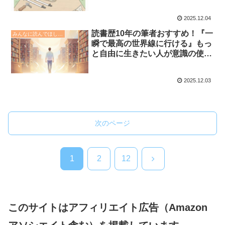
2025.12.04
読書歴10年の筆者おすすめ！『一
みんなに読んでほしい本の紹介📗
瞬で最高の世界線に行ける』もっ
と自由に生きたい人が意識の使い
方を変えると何が起こるか分かる
本
2025.12.03
次のページ
次
1
2
12
へ
このサイトはアフィリエイト広告（Amazon