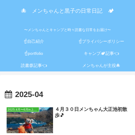
🐙 メンちゃんと黒子の日常日記 🏕️
〜メンちゃんとキャンプと時々読書な日常をお届け〜
☝️自己紹介
☝️プライバシーポリシー
☝️portfolio
キャンプ🏕️記事👈
読書📗記事👈
メンちゃんが主役🐙
2025-04
４月３０日メンちゃん大正池初散
2025.4月〜6月in上高地🏔️
歩🎵