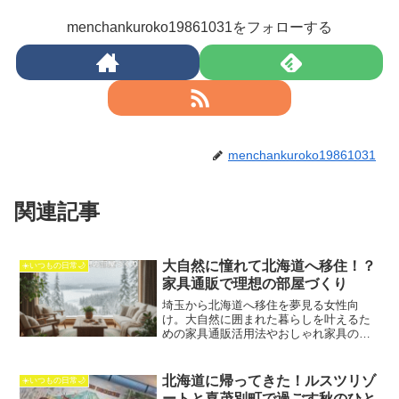
menchankuroko19861031をフォローする
menchankuroko19861031
関連記事
大自然に憧れて北海道へ移住！？
☀️いつもの日常🌙
家具通販で理想の部屋づくり
埼玉から北海道へ移住を夢見る女性向
け。大自然に囲まれた暮らしを叶えるた
めの家具通販活用法やおしゃれ家具の選
び方を解説。フリーダム本舗で理想の部
屋づくりが可能です。
北海道に帰ってきた！ルスツリゾ
☀️いつもの日常🌙
ートと喜茂別町で過ごす秋のひと