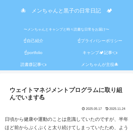
🐙 メンちゃんと黒子の日常日記 🏕️
〜メンちゃんとキャンプと時々読書な日常をお届け〜
☝️自己紹介
☝️プライバシーポリシー
☝️portfolio
キャンプ🏕️記事👈
読書📗記事👈
メンちゃんが主役🐙
ウェイトマネジメントプログラムに取り組
んでいます💪
2025.05.17
2025.11.24
日頃から健康や運動のことは意識していたのですが、半年
ほど前からぷくぷくと太り続けてしまっていたため、よう