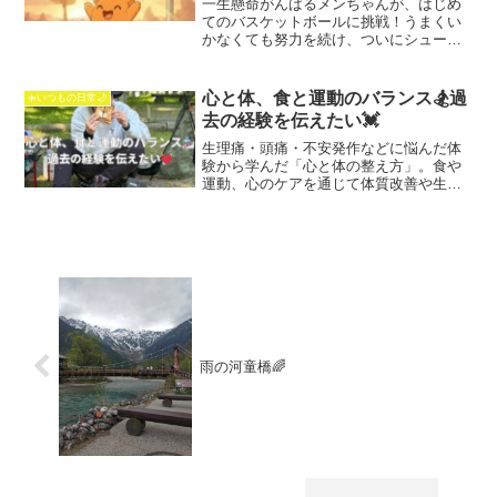
一生懸命がんばるメンちゃんが、はじめ
てのバスケットボールに挑戦！うまくい
かなくても努力を続け、ついにシュート
を決めるまでの感動の物語。子ども向け
の絵本風で、前向きな気持ちを育てる短
編ストーリーです。
心と体、食と運動のバランス🏂過
☀️いつもの日常🌙
去の経験を伝えたい💓
生理痛・頭痛・不安発作などに悩んだ体
験から学んだ「心と体の整え方」。食や
運動、心のケアを通じて体質改善や生き
やすさを発信します。
雨の河童橋🌈