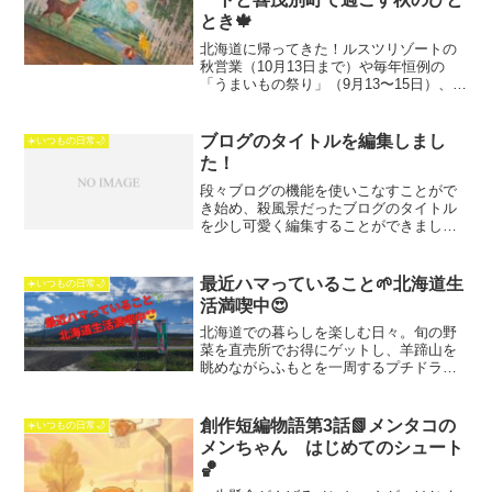
とき🍁
北海道に帰ってきた！ルスツリゾートの
秋営業（10月13日まで）や毎年恒例の
「うまいもの祭り」（9月13〜15日）、宿
泊地・喜茂別町の魅力をまとめました。
自然とグルメを満喫する秋旅の参考にど
うぞ。
ブログのタイトルを編集しまし
☀️いつもの日常🌙
た！
段々ブログの機能を使いこなすことがで
き始め、殺風景だったブログのタイトル
を少し可愛く編集することができました
☺️（自己満）ブログの内容ももっと皆さ
んに楽しんでもらえるものを描いていき
たいなと思う今日この頃です！二日続け
最近ハマっていること🌱北海道生
☀️いつもの日常🌙
て面白みも何もない内容...
活満喫中😍
北海道での暮らしを楽しむ日々。旬の野
菜を直売所でお得にゲットし、羊蹄山を
眺めながらふもとを一周するプチドライ
ブへ。自然と食を満喫するライフスタイ
ルをご紹介します。
創作短編物語第3話📗メンタコの
☀️いつもの日常🌙
メンちゃん はじめてのシュート
🏀