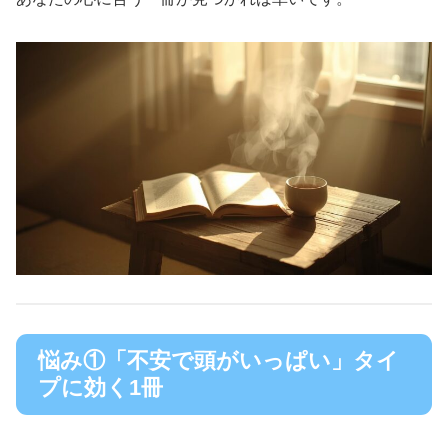
悩み①「不安で頭がいっぱい」タイ
プに効く1冊