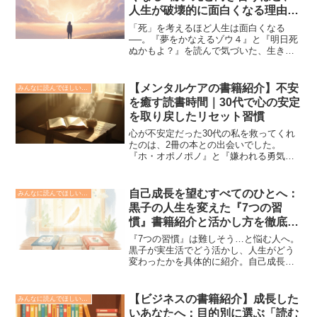
人生が破壊的に面白くなる理由
（今日のブログは長いです）
「死」を考えるほど人生は面白くなる
──。『夢をかなえるゾウ４』と『明日死
ぬかもよ？』を読んで気づいた、生き方
が軽くなる視点を黒子が熱く語る読書ブ
ログ。大切な人を思いながら“記憶に残る
人生”を選ぶヒントとは？
【メンタルケアの書籍紹介】不安
みんなに読んでほしい本の紹介📗
を癒す読書時間｜30代で心の安定
を取り戻したリセット習慣
心が不安定だった30代の私を救ってくれ
たのは、2冊の本との出会いでした。
『ホ・オポノポノ』と『嫌われる勇気』
を通して見つけた、心を整える読書習慣
と日々のリセット方法を紹介します。
自己成長を望むすべてのひとへ：
みんなに読んでほしい本の紹介📗
黒子の人生を変えた『7つの習
慣』書籍紹介と活かし方を徹底解
説
『7つの習慣』は難しそう…と悩む人へ。
黒子が実生活でどう活かし、人生がどう
変わったかを具体的に紹介。自己成長し
たい人が読むべき理由と、最初に始める
べき行動までやさしく解説します。
【ビジネスの書籍紹介】成長した
みんなに読んでほしい本の紹介📗
いあなたへ：目的別に選ぶ「読む