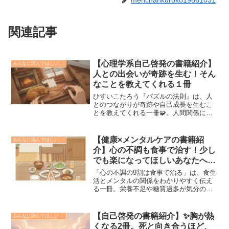
関連記事
【心理学系自己啓発の書籍紹介】
みんなに読んでほしい本の紹介📗
人との出会いが奇跡を生む！そん
なことを教えてくれる１冊
ひすいこたろう『パズルの法則』は、人
とのつながりが奇跡や自己成長を生むこ
とを教えてくれる一冊🧩。人間関係に悩
んでいる方や夢を叶えたい方におすすめ
です。読後は前向きになれる本の魅力を
紹介します。
【健康×メンタルケアの書籍紹
みんなに読んでほしい本の紹介📗
介】心の不調も食事で治す！少し
でも楽になってほしいあなたへ贈
る１冊✨
「心の不調の9割は食事で治る」は、食生
活とメンタルの関係をわかりやすく伝え
る一冊。栄養不足や糖質過多が気分の落
ち込みやイライラにどう影響するのかを
解説し、日常で取り入れられる改善ポイ
ントも紹介します。
【自己啓発の書籍紹介】✨胸が熱
みんなに読んでほしい本の紹介📗
くなる2冊。死と向き合うほど、