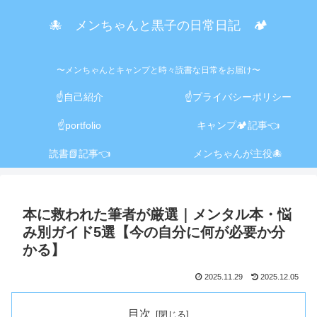
🐙 メンちゃんと黒子の日常日記 🏕️
〜メンちゃんとキャンプと時々読書な日常をお届け〜
☝️自己紹介
☝️プライバシーポリシー
☝️portfolio
キャンプ🏕️記事👈
読書📗記事👈
メンちゃんが主役🐙
本に救われた筆者が厳選｜メンタル本・悩
み別ガイド5選【今の自分に何が必要か分
かる】
2025.11.29
2025.12.05
目次