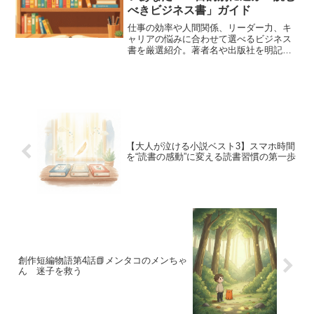
べきビジネス書」ガイド
仕事の効率や人間関係、リーダー力、キ
ャリアの悩みに合わせて選べるビジネス
書を厳選紹介。著者名や出版社を明記
し、読むだけでなく実践にもつなげられ
るヒント満載です。初心者でもわかりや
すく、今日から行動に活かせます。
【大人が泣ける小説ベスト3】スマホ時間
を“読書の感動”に変える読書習慣の第一歩
創作短編物語第4話📗メンタコのメンちゃ
ん 迷子を救う