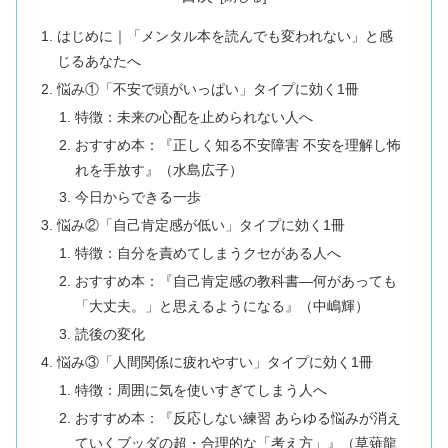
はじめに｜「メンタル本を読んでも変われない」と感
じるあなたへ
悩み①「不安で頭がいっぱい」タイプに効く1冊
特徴：未来の心配を止められない人へ
おすすめ本：『正しく知る不安障害 不安を理解し怖
れを手放す』（水島広子）
今日からできる一歩
悩み②「自己肯定感が低い」タイプに効く1冊
特徴：自分を責めてしまうクセがある人へ
おすすめ本：『自己肯定感の教科書―何があっても
「大丈夫。」と思えるようになる』（中嶋輝）
読後の変化
悩み③「人間関係に疲れやすい」タイプに効く1冊
特徴：周囲に気を使いすぎてしまう人へ
おすすめ本：『反応しない練習 あらゆる悩みが消え
ていくブッダの超・合理的な「考え方」』（草薙龍