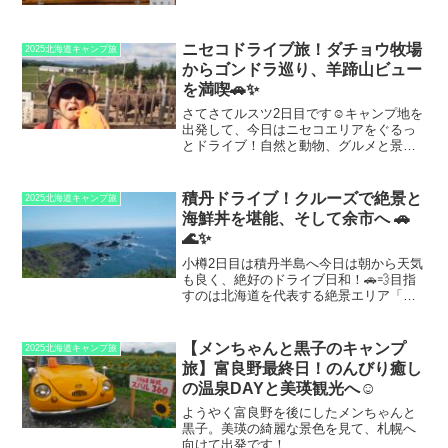
ニセコドライブ旅！ダチョウ牧場
2025北海道キャンプ旅
からゴンドラ巡り、羊蹄山ビュー
を満喫🚗✨
さてさてルスツ2日目です☺️キャンプ地を
出発して、今日はニセコエリアをぐるっ
とドライブ！自然と動物、グルメと景色
を満喫する一日です☺️🌿宿泊はルスツふ
るさと公園キャンプ場（二泊目）に決
定。ここは1泊500円とリーズナブルで、
積丹ドライブ！クルーズで絶景と
2025北海道キャンプ旅
トイレや炊事場も...
海鮮丼を堪能、そして余市へ 🚗
🌊✨
小樽2日目は積丹半島へ今日は朝から天気
も良く、絶好のドライブ日和！🚗💨目指
すのは北海道を代表する絶景エリア「積
丹半島」。小樽から車を走らせると、海
沿いの道が続いていて、窓を開けると潮
風が心地よく感じられます。途中で立ち
【メンちゃんと黒子のキャンプ
2025北海道キャンプ旅
寄る展望スポットもまた...
旅】富良野最終日！のんびり癒し
の温泉DAYと美瑛観光へ☺️
ようやく富良野を後にしたメンちゃんと
黒子。美瑛の綺麗な景色を見て、札幌へ
向けて出発です！