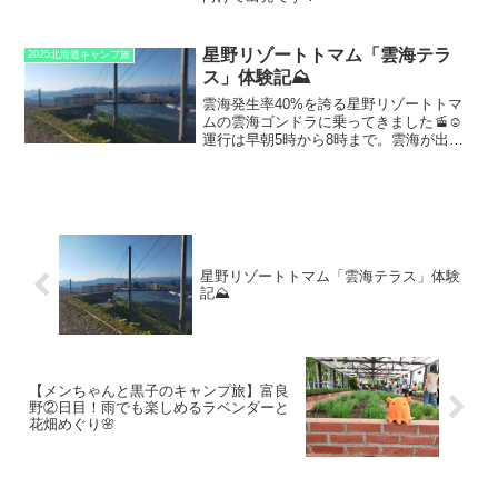
星野リゾートトマム「雲海テラ
2025北海道キャンプ旅
ス」体験記⛰️
雲海発生率40%を誇る星野リゾートトマ
ムの雲海ゴンドラに乗ってきました🚡☺️
運行は早朝5時から8時まで。雲海が出現
するのは夜明け直後が多いとのことで、
眠い目をこすりながら早起きして挑戦で
す✨この日はなんと、朝5時13分に雲海が
気温上昇で消え...
星野リゾートトマム「雲海テラス」体験
記⛰️
【メンちゃんと黒子のキャンプ旅】富良
野②日目！雨でも楽しめるラベンダーと
花畑めぐり🌸