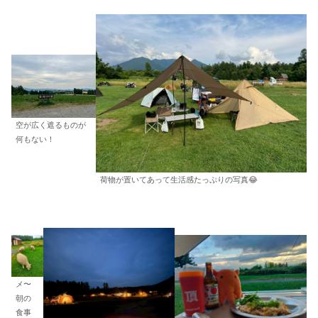
空が広く遮るものが
何もない！
荷物が置いてあって生活感たっぷりの写真😂
メ〜
朝の
食事