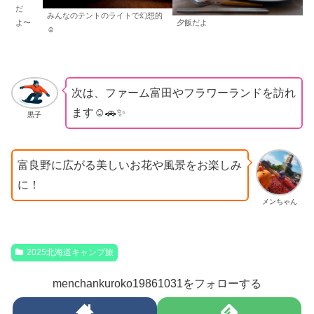
だ
みんなのテントのライトで幻想的
夕飯だよ
よ〜
☺️
次は、ファーム富田やフラワーランドを訪れ
ます☺️🚗✨
黒子
富良野に広がる美しいお花や風景をお楽しみ
に！
メンちゃん
2025北海道キャンプ旅
menchankuroko19861031をフォローする