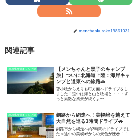
menchankuroko19861031
関連記事
【メンちゃんと黒子のキャンプ
2025北海道キャンプ旅
旅】ついに北海道上陸：海岸キャ
ンプと道東への旅路🚗
苫小牧からえりも町方面へドライブをし
ました！道中は海と山と牧場と・・・ず
っと素敵な風景が続くよ〜
釧路から網走へ！美幌峠を越えて
2025北海道キャンプ旅
大自然を巡る3時間ドライブ🚗
釧路市から網走へ約3時間のドライブでし
た☺️途中の美幌峠からの景色が圧巻！！