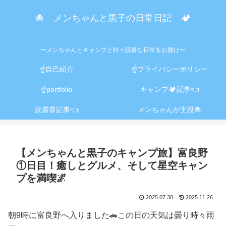
🐙 メンちゃんと黒子の日常日記 🏕️
〜メンちゃんとキャンプと時々読書な日常をお届け〜
☝️自己紹介
☝️プライバシーポリシー
☝️portfolio
キャンプ🏕️記事👈
読書📗記事👈
メンちゃんが主役🐙
【メンちゃんと黒子のキャンプ旅】富良野
①日目！癒しとグルメ、そして星空キャン
プを満喫🌌
2025.07.30
2025.11.26
朝9時に富良野へ入りました🚗この日の天気は曇り時々雨