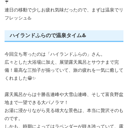
☔️
連日の移動で少しお疲れ気味だったので、まずは温泉でリ
フレッシュ♨️
ハイランドふらので温泉タイム♨️
今回立ち寄ったのは「ハイランドふらの」さん。
広々とした大浴場に加え、展望露天風呂とサウナまで完
備！最高な三拍子が揃っていて、旅の疲れを一気に癒して
くれました😁✨
露天風呂からは十勝岳連峰や大雪山連峰、そして富良野盆
地まで一望できる大パノラマ！
お湯に浸かりながら見る雄大な景色は、本当に贅沢そのも
のです。
しかも、時期によってはラベンダーが咲き誇っていて、露