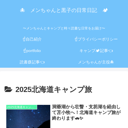
🐙 メンちゃんと黒子の日常日記 🏕️
〜メンちゃんとキャンプと時々読書な日常をお届け〜
☝️自己紹介
☝️プライバシーポリシー
☝️portfolio
キャンプ🏕️記事👈
読書📗記事👈
メンちゃんが主役🐙
2025北海道キャンプ旅
洞爺湖から壮瞥・支笏湖を経由し
2025北海道キャンプ旅
て苫小牧へ！北海道キャンプ旅が
終わります🚗✨