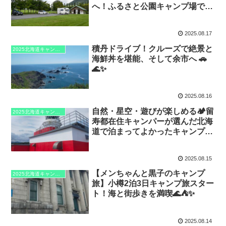
へ！ふるさと公園キャンプ場で2
泊したよ🚗
2025.08.17
積丹ドライブ！クルーズで絶景と
2025北海道キャンプ旅
海鮮丼を堪能、そして余市へ 🚗
🌊✨
2025.08.16
自然・星空・遊びが楽しめる🏕️留
2025北海道キャンプ旅
寿都在住キャンパーが選んだ北海
道で泊まってよかったキャンプ場
を７つに厳選✨
2025.08.15
【メンちゃんと黒子のキャンプ
2025北海道キャンプ旅
旅】小樽2泊3日キャンプ旅スター
ト！海と街歩きを満喫🌊⛺✨
2025.08.14