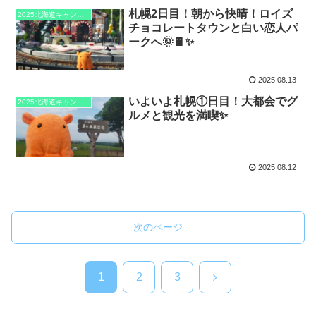
札幌2日目！朝から快晴！ロイズ
2025北海道キャンプ旅
チョコレートタウンと白い恋人パ
ークへ🌞🍫✨
2025.08.13
いよいよ札幌①日目！大都会でグ
2025北海道キャンプ旅
ルメと観光を満喫✨
2025.08.12
次のページ
次
1
2
3
へ