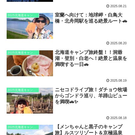
2025.08.21
室蘭へ向けて：地球岬・白鳥大
2025北海道キャンプ旅
橋・北舟岡駅を巡る絶景ルート🚗
2025.08.20
北海道キャンプ旅終盤！！洞爺
2025北海道キャンプ旅
湖・登別・白老へ！絶景と温泉を
満喫する一日🚗
2025.08.19
ニセコドライブ旅！ダチョウ牧場
2025北海道キャンプ旅
からゴンドラ巡り、羊蹄山ビュー
を満喫🚗✨
2025.08.18
【メンちゃんと黒子のキャンプ
2025北海道キャンプ旅
旅】ルスツリゾート＆京極温泉